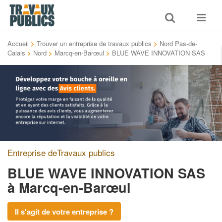
Toggle
Toggle
search
navigat
Accueil
>
Trouver un entreprise de travaux publics
>
Nord Pas-de-
Calais
>
Nord
>
Marcq-en-Barœul
>
BLUE WAVE INNOVATION SAS
Entreprise deTravaux publics
BLUE WAVE INNOVATION SAS
à Marcq-en-Barœul
Il s'agit de votre entreprise ?