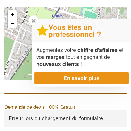
+
✕
−
Vous êtes un
professionnel ?
Augmentez votre
et
chiffre d'affaires
vos
tout en gagnant de
marges
!
nouveaux clients
En savoir plus
Leaflet
| Map data ©
OpenStreetMap contributors,
CC-BY-SA
Demande de devis 100% Gratuit
Erreur lors du chargement du formulaire