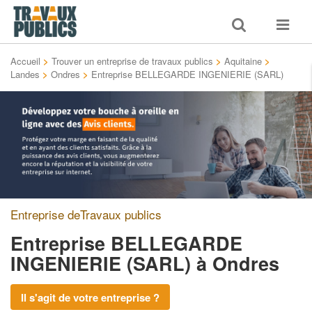
Toggle
Toggle
search
navigat
Accueil
>
Trouver un entreprise de travaux publics
>
Aquitaine
>
Landes
>
Ondres
>
Entreprise BELLEGARDE INGENIERIE (SARL)
Entreprise deTravaux publics
Entreprise BELLEGARDE
INGENIERIE (SARL)
à Ondres
Il s'agit de votre entreprise ?