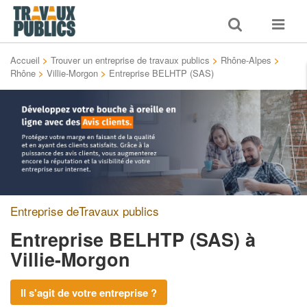
Toggle
Toggle
search
navigat
Accueil
>
Trouver un entreprise de travaux publics
>
Rhône-Alpes
>
Rhône
>
Villie-Morgon
>
Entreprise BELHTP (SAS)
Entreprise deTravaux publics
Entreprise BELHTP (SAS)
à
Villie-Morgon
Il s'agit de votre entreprise ?