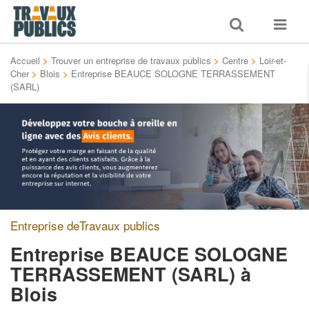
Toggle
Toggle
search
navigat
Accueil
>
Trouver un entreprise de travaux publics
>
Centre
>
Loir-et-
Cher
>
Blois
>
Entreprise BEAUCE SOLOGNE TERRASSEMENT
(SARL)
Entreprise deTravaux publics
Entreprise BEAUCE SOLOGNE
TERRASSEMENT (SARL)
à
Blois