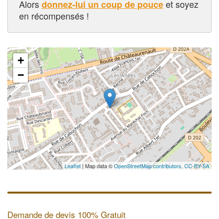
Alors
et soyez
donnez-lui un coup de pouce
en récompensés !
+
−
Leaflet
| Map data ©
OpenStreetMap contributors,
CC-BY-SA
Demande de devis 100% Gratuit