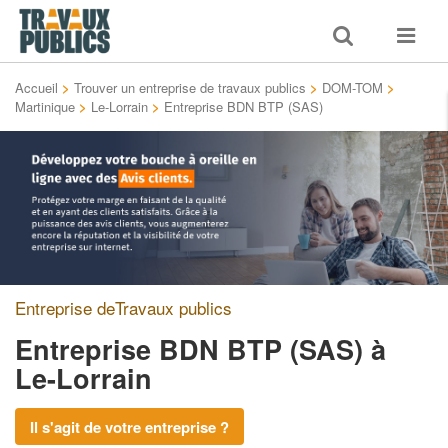
Toggle
Toggle
search
navigat
Accueil
>
Trouver un entreprise de travaux publics
>
DOM-TOM
>
Martinique
>
Le-Lorrain
>
Entreprise BDN BTP (SAS)
Entreprise deTravaux publics
Entreprise BDN BTP (SAS)
à
Le-Lorrain
Il s'agit de votre entreprise ?