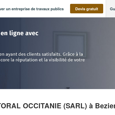
ver un entreprise de travaux publics
Devis gratuit
Gu
doc-Roussillon
>
Hérault
>
Beziers
>
Entreprise BATIMENT LITTORAL OCC
TTORAL OCCITANIE (SARL)
à Bezie