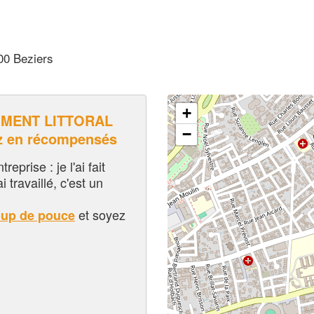
00 Beziers
+
IMENT LITTORAL
−
z en récompensés
eprise : je l'ai fait
i travaillé, c'est un
et soyez
oup de pouce