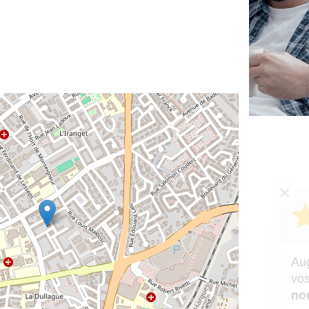
✕
Vous êtes un
professionnel ?
Augmentez votre
et
chiffre d'affaires
vos
tout en gagnant de
marges
!
nouveaux clients