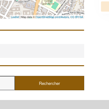
En savoir plus
Leaflet
| Map data ©
OpenStreetMap contributors,
CC-BY-SA