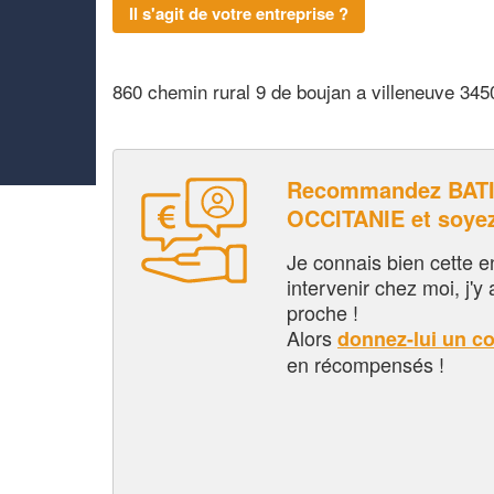
Il s'agit de votre entreprise ?
860 chemin rural 9 de boujan a villeneuve 345
Recommandez BAT
OCCITANIE et soye
Je connais bien cette entr
intervenir chez moi, j'y a
proche !
Alors
donnez-lui un c
en récompensés !