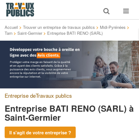
Toggle
Toggle
search
navigat
Accueil
>
Trouver un entreprise de travaux publics
>
Midi-Pyrénées
>
Tarn
>
Saint-Germier
>
Entreprise BATI RENO (SARL)
Entreprise deTravaux publics
Entreprise BATI RENO (SARL)
à
Saint-Germier
Il s'agit de votre entreprise ?