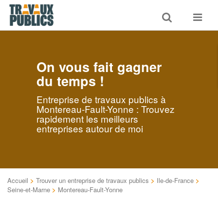
Toggle
Toggle
search
navigat
On vous fait gagner
du temps !
Entreprise de travaux publics à
Montereau-Fault-Yonne : Trouvez
rapidement les meilleurs
entreprises autour de moi
Accueil
>
Trouver un entreprise de travaux publics
>
Ile-de-France
>
Seine-et-Marne
>
Montereau-Fault-Yonne