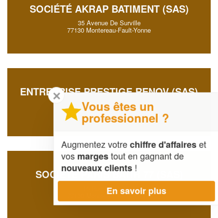
SOCIÉTÉ AKRAP BATIMENT (SAS)
35 Avenue De Surville
77130 Montereau-Fault-Yonne
ENTREPRISE PRESTIGE RENOV (SAS)
✕
Vous êtes un
11 Rue Jean Lurcat
77130 Montereau-Fault-Yonne
professionnel ?
Augmentez votre
et
chiffre d'affaires
vos
tout en gagnant de
marges
!
nouveaux clients
SOCIÉTÉ PARIS BATIR 77 (SAS)
16 Rue De L'yonne
En savoir plus
77130 Montereau-Fault-Yonne