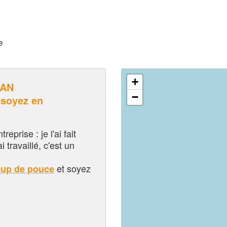
e
+
RAN
−
soyez en
eprise : je l'ai fait
i travaillé, c'est un
et soyez
oup de pouce