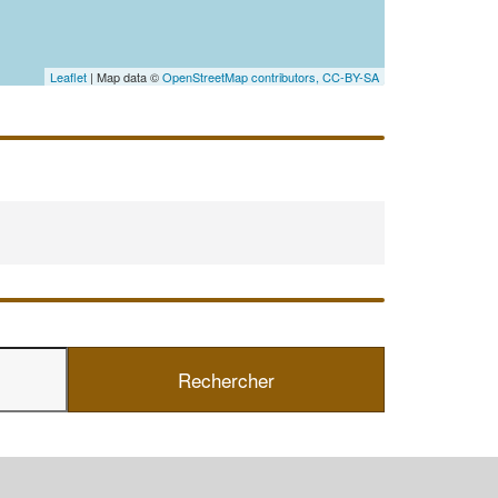
En savoir plus
Leaflet
| Map data ©
OpenStreetMap contributors,
CC-BY-SA