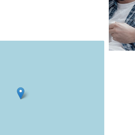
✕
Vous êtes un
professionnel ?
Augmentez votre
chiffre d'affai
vos
tout en gagnant de
marges
!
nouveaux clients