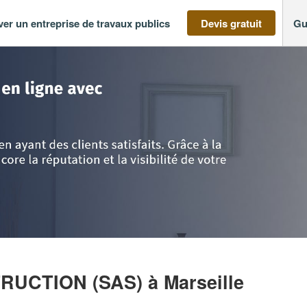
ver un entreprise de travaux publics
Devis gratuit
Gu
 Provence Alpes Côte d'Azur
>
Bouches-du-Rhône
>
Marseille
>
Entrepris
TRUCTION (SAS)
à Marseille