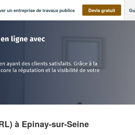
ver un entreprise de travaux publics
Devis gratuit
Gu
-France
>
Seine St Denis
>
Epinay-sur-Seine
>
Entreprise BA RENOV (SARL)
ARL)
à Epinay-sur-Seine