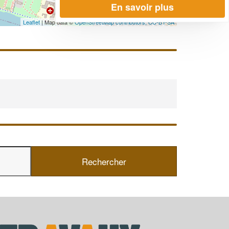
En savoir plus
Leaflet
| Map data ©
OpenStreetMap contributors,
CC-BY-SA