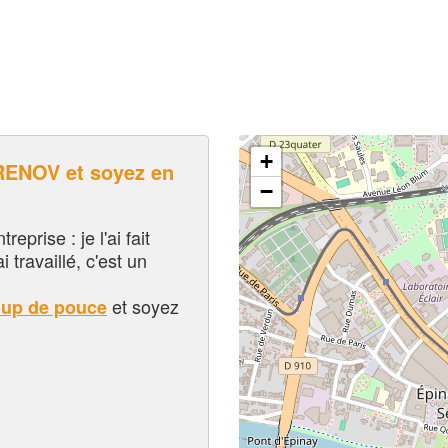
+
ENOV et soyez en
−
eprise : je l'ai fait
i travaillé, c'est un
et soyez
oup de pouce