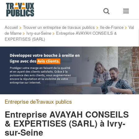
Toggle
Toggle
search
navigat
Accueil
>
Trouver un entreprise de travaux publics
>
Ile-de-France
>
Val
de Marne
>
Ivry-sur-Seine
>
Entreprise AVAYAH CONSEILS &
EXPERTISES (SARL)
Entreprise deTravaux publics
Entreprise AVAYAH CONSEILS
& EXPERTISES (SARL)
à Ivry-
sur-Seine