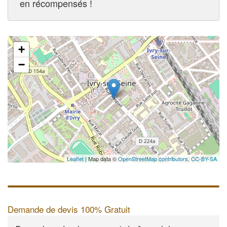
en récompensés !
+
−
Leaflet
| Map data ©
OpenStreetMap contributors,
CC-BY-SA
Demande de devis 100% Gratuit