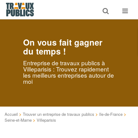
Toggle
Toggle
search
navigat
On vous fait gagner
du temps !
Entreprise de travaux publics à
Villeparisis : Trouvez rapidement
les meilleurs entreprises autour de
moi
Accueil
>
Trouver un entreprise de travaux publics
>
Ile-de-France
>
Seine-et-Marne
>
Villeparisis