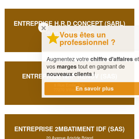
ENTREPRISE H.R.D CONCEPT (SARL)
✕
Vous êtes un
48 Rue Du Marechal Joffre
77270 Villeparisis
professionnel ?
Augmentez votre
et
chiffre d'affaires
vos
tout en gagnant de
marges
!
nouveaux clients
ENTREPRISE NRP RENOV (SAS)
8 Rue Emile Zola
En savoir plus
77270 Villeparisis
ENTREPRISE 2MBATIMENT IDF (SAS)
20 Avenue Aristide Briand