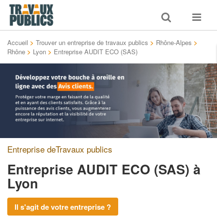
Toggle
Toggle
search
navigat
Accueil
>
Trouver un entreprise de travaux publics
>
Rhône-Alpes
>
Rhône
>
Lyon
>
Entreprise AUDIT ECO (SAS)
Entreprise deTravaux publics
Entreprise AUDIT ECO (SAS)
à
Lyon
Il s'agit de votre entreprise ?