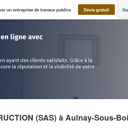
ver un entreprise de travaux publics
Devis gratuit
Gu
-France
>
Seine St Denis
>
Aulnay-Sous-Bois
>
Société ARKADIA CONSTRU
RUCTION (SAS)
à Aulnay-Sous-Bo