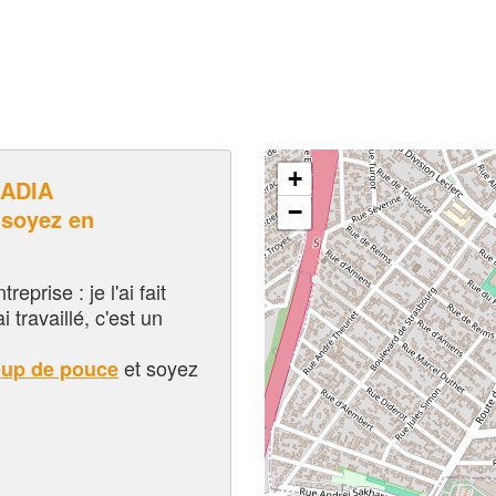
+
ADIA
−
soyez en
eprise : je l'ai fait
i travaillé, c'est un
et soyez
oup de pouce