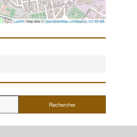
Leaflet
| Map data ©
OpenStreetMap contributors,
CC-BY-SA