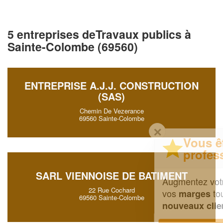
5 entreprises deTravaux publics à
Sainte-Colombe (69560)
ENTREPRISE A.J.J. CONSTRUCTION
(SAS)
Chemin De Vezerance
69560 Sainte-Colombe
✕
Vous êtes un
professionnel ?
SARL VIENNOISE DE BATIMENT
Augmentez votre
et
chiffre d'affaires
22 Rue Cochard
vos
tout en gagnant de
marges
69560 Sainte-Colombe
!
nouveaux clients