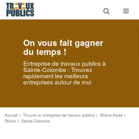
Toggle
Toggle
search
navigat
On vous fait gagner
du temps !
Entreprise de travaux publics à
Sainte-Colombe : Trouvez
rapidement les meilleurs
entreprises autour de moi
Accueil
>
Trouver un entreprise de travaux publics
>
Rhône-Alpes
>
Rhône
>
Sainte-Colombe