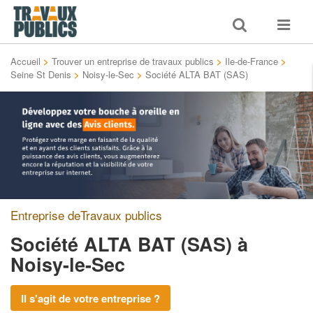
Toggle
Toggle
search
navigat
Accueil
>
Trouver un entreprise de travaux publics
>
Ile-de-France
>
Seine St Denis
>
Noisy-le-Sec
>
Société ALTA BAT (SAS)
Entreprise deTravaux publics
Société ALTA BAT (SAS)
à
Noisy-le-Sec
Il s'agit de votre entreprise ?