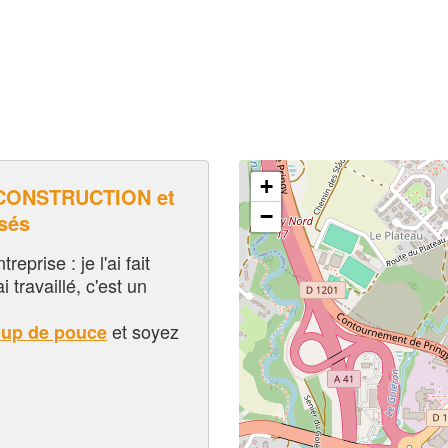
+
CONSTRUCTION et
−
sés
eprise : je l'ai fait
i travaillé, c'est un
et soyez
oup de pouce