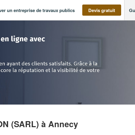
ver un entreprise de travaux publics
Devis gratuit
Gu
-Alpes
>
Haute-Savoie
>
Annecy
>
Société AD CONSTRUCTION (SARL)
ON (SARL)
à Annecy