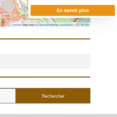
En savoir plus
Leaflet
| Map data ©
OpenStreetMap contributors,
CC-BY-SA