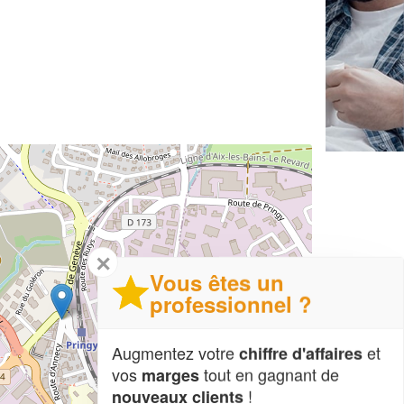
✕
Vous êtes un
professionnel ?
Augmentez votre
et
chiffre d'affaires
vos
tout en gagnant de
marges
!
nouveaux clients