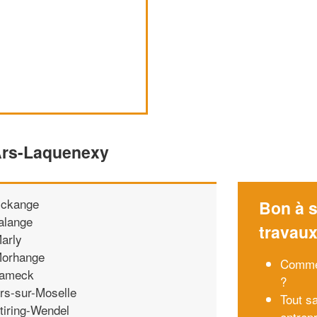
'Ars-Laquenexy
ckange
Bon à s
alange
travau
arly
orhange
Commen
ameck
?
rs-sur-Moselle
Tout sa
tiring-Wendel
entrep