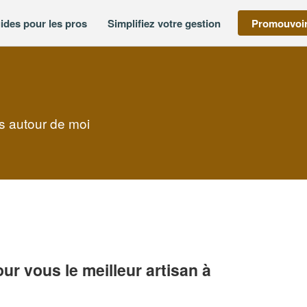
ides pour les pros
Simplifiez votre gestion
Promouvoir
es autour de moi
r vous le meilleur artisan à