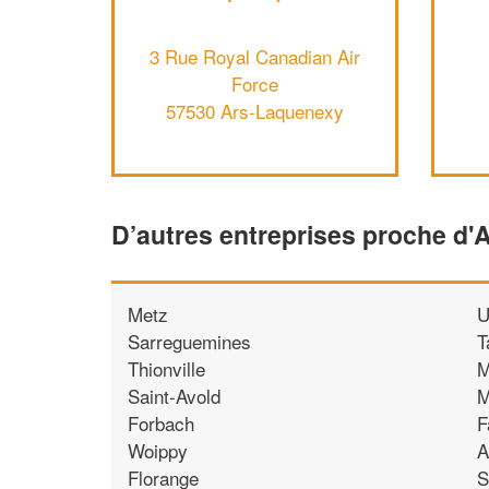
3 Rue Royal Canadian Air
Force
57530 Ars-Laquenexy
D’autres entreprises proche d
Metz
U
Sarreguemines
T
Thionville
M
Saint-Avold
M
Forbach
F
Woippy
A
Florange
S