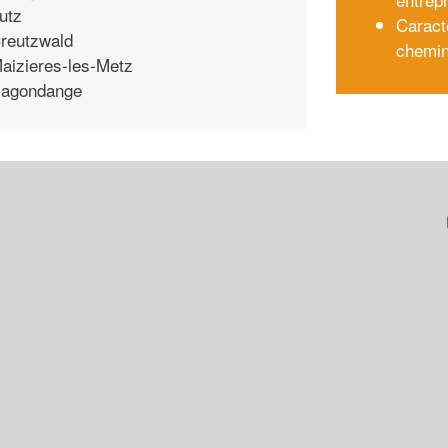
utz
Caract
reutzwald
chemin
aizieres-les-Metz
agondange