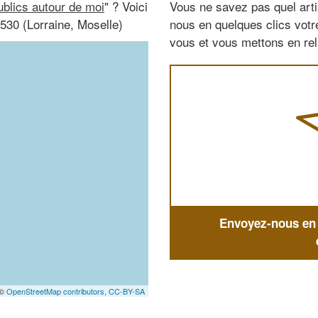
ublics autour de moi
" ? Voici
Vous ne savez pas quel arti
530 (Lorraine, Moselle)
nous en quelques clics vot
vous et vous mettons en rela
Envoyez-nous en q
 ©
OpenStreetMap contributors,
CC-BY-SA