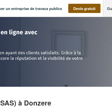
ver un entreprise de travaux publics
Devis gratuit
Gu
-Alpes
>
Drôme
>
Donzere
>
Entreprise AC.BATIMENT (SAS)
(SAS)
à Donzere