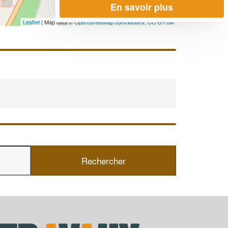
En savoir plus
Leaflet
| Map data ©
OpenStreetMap contributors,
CC-BY-SA