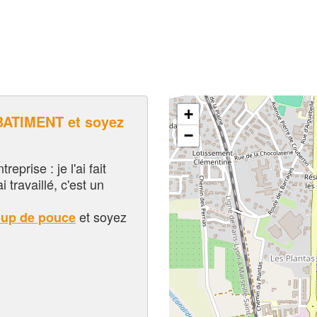
+
ATIMENT et soyez
−
eprise : je l'ai fait
i travaillé, c'est un
et soyez
oup de pouce